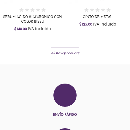
SERUM ACIDO HIALURONICO CON
CINTO DE METAL
COLOR BISSU
IVA incluido
$125.00
IVA incluido
$140.00
all new products
¡EN OFERTA!
¡EN OFERTA!
-50%
ENVÍO RÁPIDO
BOLSO PLAYERO
ESTUCHE DE SILICON P/ BROCHAS
BOLSA CRUZADA
+16