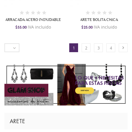
ARRACADA ACERO INOXIDABLE
ARETE BOLITA CHICA
IVA incluido
IVA incluido
$55.00
$25.00


1
2
3
4
DESCUBRE
LO QUE + NECESITAS
PARA ESTAS FIESTAS
SHOP NOW
ARETE