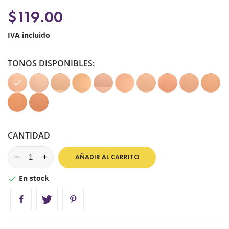
$119.00
IVA incluido
TONOS DISPONIBLES:
01
02
03
04
05
06
07
08
09
10
Translucid
Fresco
Nude
Sand
Pebble
Natural
Caramel
Wheat
Shell
Honey
11
13
Beige
Beige
Almond
Bronze
CANTIDAD
AÑADIR AL CARRITO
En stock
