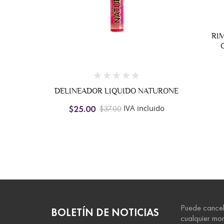
RIMEL PROSA PROFESIONAL
CEPILLO SILICÓN CAFE
IVA incluido
$48.00
IQUIDO NATURONE
IVA incluido
.00
Puede cancel
BOLETÍN DE NOTICIAS
cualquier mo