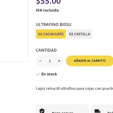
$55.00
IVA incluido
ULTRAFINO BISSU
02 CACAHUATE
03 CASTILLA
CANTIDAD
AÑADIR AL CARRITO
En stock

Lápiz retractil ultrafino para cejas con practi