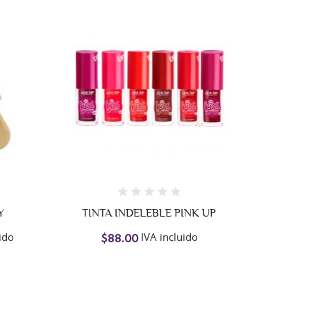
Y
TINTA INDELEBLE PINK UP
ido
IVA incluido
$88.00
LÁPIZ 