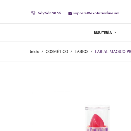
6696685856
soporte@exoticaonline.mx

BISUTERÍA
Inicio
COSMÉTICO
LABIOS
LABIAL MAGICO P