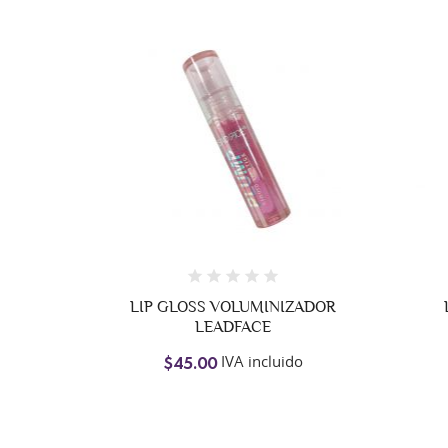
O BISSU
LIP GLOSS VOLUMINIZADOR
LEADFACE
do
IVA incluido
$45.00