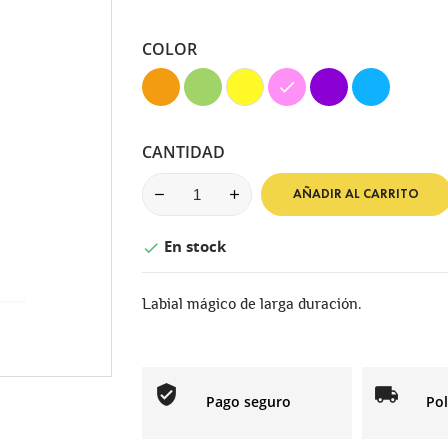
COLOR
Naranja
Verde
Amarillo
Rosa
Morado
Azul
CANTIDAD
AÑADIR AL CARRITO
En stock

Labial mágico de larga duración.
Pago seguro
Pol