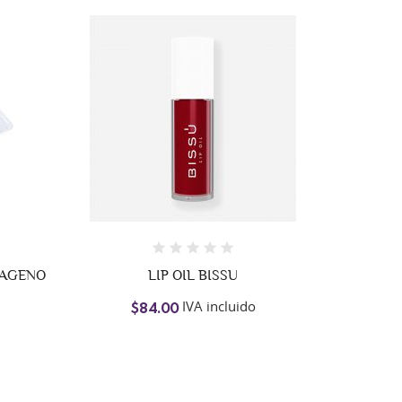
LABIAL 
LIP GLOSS FRUIT BR
IVA incluido
$22.00
$