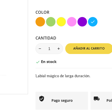
COLOR
Naranja
Verde
Amarillo
Rosa
Morado
Azul
CANTIDAD
AÑADIR AL CARRITO
En stock

Labial mágico de larga duración.
Pago seguro
Pol