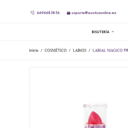
6696685856
soporte@exoticaonline.mx

BISUTERÍA
Inicio
COSMÉTICO
LABIOS
LABIAL MAGICO P