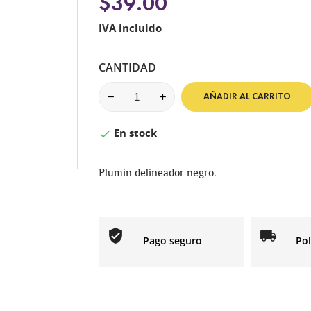
$39.00
IVA incluido
CANTIDAD
AÑADIR AL CARRITO
En stock

Plumín delineador negro.
Pago seguro
Pol