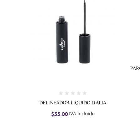
PARCHES LIMPIAPOROS CUTE
BAUSSE
IVA incluido
$25.00
OR LIQUIDO ITALIA
IVA incluido
00