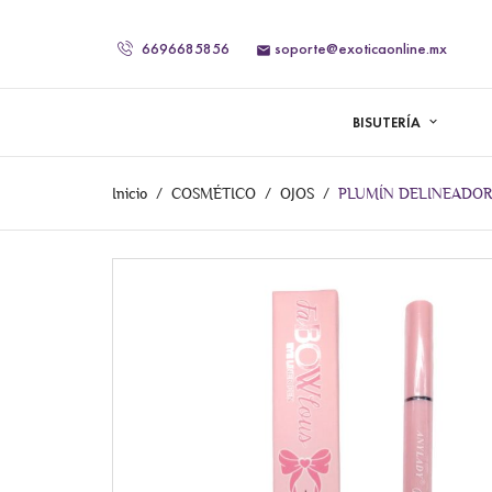
6696685856
soporte@exoticaonline.mx

BISUTERÍA
Inicio
COSMÉTICO
OJOS
PLUMÍN DELINEADO