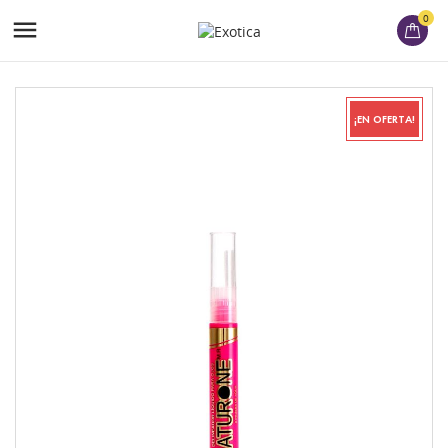
0

¡EN OFERTA!