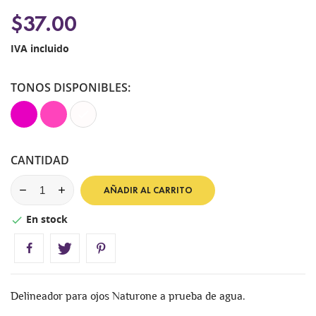
$37.00
IVA incluido
TONOS DISPONIBLES:
Naturone
NATURONE
NATURONE
HOT
VIP
BLANCO
PINK
PINK
MATE
CANTIDAD
AÑADIR AL CARRITO
En stock

Delineador para ojos Naturone a prueba de agua.