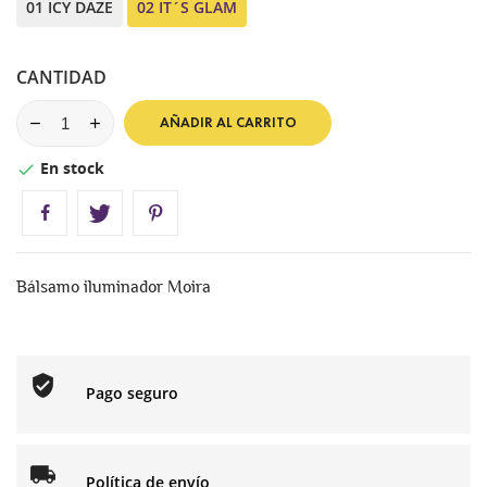
01 ICY DAZE
02 IT´S GLAM
CANTIDAD
AÑADIR AL CARRITO
En stock

Bálsamo iluminador Moira
Pago seguro
Política de envío