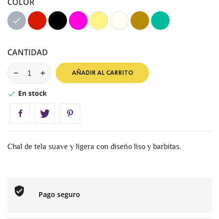
COLOR
Gris
Rojo
Negro
Fucsia
Dorado
Ivory
Capuccino
Verde
Teel
CANTIDAD
AÑADIR AL CARRITO
En stock

Chal de tela suave y ligera con diseño liso y barbitas.
Pago seguro