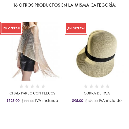
16 OTROS PRODUCTOS EN LA MISMA CATEGORÍA:
¡EN OFERTA!
ON FLECOS
GORRA DE PAJA
BUCKET HAT DO
VA incluido
IVA incluido
IVA i
$95.00
$145.00
$129.00