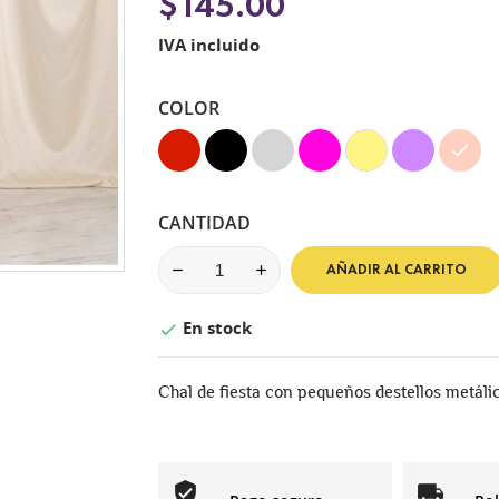
$145.00
IVA incluido
COLOR
Rojo
Negro
Plata
Fucsia
Dorado
Lila
Dorado
Rosado
CANTIDAD
AÑADIR AL CARRITO
En stock

Chal de fiesta con pequeños destellos metálic